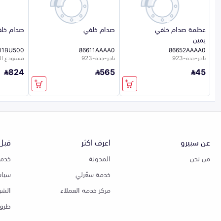
عظمة صدام خلفي
صدام خلفي
صدام خل
يمين
11BU500
86611AAAA0
86652AAAA0
تاجر-جدة-923
تاجر-جدة-923
مستودع ال
824
565
45
عن سبيرو
اعرف اكثر
قبل 
من نحن
المدونة
خدمة
خدمة سعّرلي
سياس
مركز خدمة العملاء
الشر
طرق 