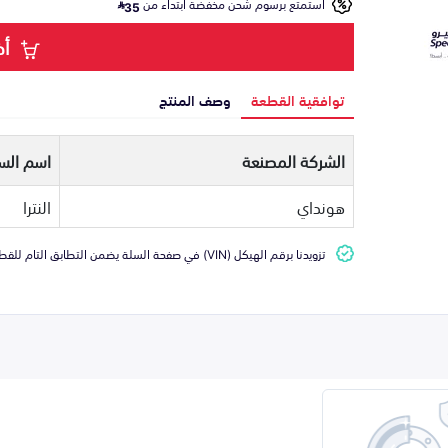
استمتع برسوم شحن مخفضة ابتداء من
35
أض
توافقية القطعة
وصف المنتج
الشركة المصنعة
اسم السي
هونداي
النترا
تزويدنا برقم الهيكل (VIN) في صفحة السلة يضمن التطابق التام للقطعة مع سيارتك