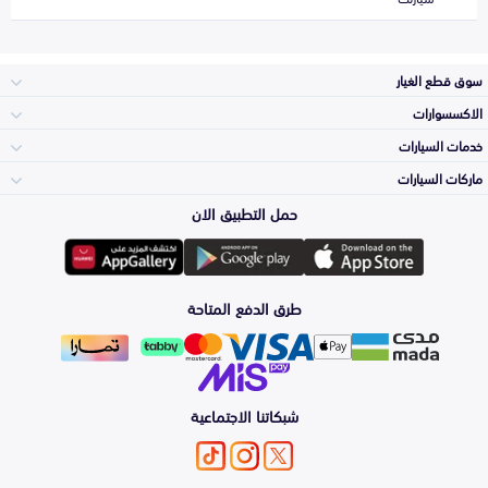
سوق قطع الغيار
الاكسسوارات
الصدامات و الشبوك
خدمات السيارات
والواجهة
الاكسسوارات
ماركات السيارات
الأكثر مبيعاً
حمل التطبيق الان
المكائن، القيرات
تويوتا
وملحقاتها
لوازم الرحلات
صيانة
طرق الدفع المتاحة
الشمعات
هيونداي
والاصطبات (الاضاءة)
اكسسوارات العناية
التلميع والعناية
الفرامل والأقمشة
شبكاتنا الاجتماعية
كيا
الزيوت و السوائل
حماية مقدمة السيارة
الأبواب، الرفرف