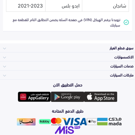
شانجان
ايدو بلس
2021-2023
تزويدنا برقم الهيكل (VIN) في صفحة السلة يضمن التطابق التام للقطعة مع
سيارتك
سوق قطع الغيار
الاكسسوارات
الصدامات و الشبوك
خدمات السيارات
والواجهة
الاكسسوارات
ماركات السيارات
الأكثر مبيعاً
حمل التطبيق الان
المكائن، القيرات
تويوتا
وملحقاتها
لوازم الرحلات
صيانة
طرق الدفع المتاحة
الشمعات
هيونداي
والاصطبات (الاضاءة)
اكسسوارات العناية
التلميع والعناية