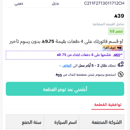
C211F2713011712CH
بديل
صيني
39
شامل القيمة المضافة
خصم 5%
قسّمها على 4 دفعات ابتداء من
9.75
تصلك
خلال 2 - 5 أيام عمل
الى
الرياض
استمتع برسوم شحن مخفضة ابتداء من
35
أعلمني عند توفر القطعة
توافقية القطعة
الشركة المصنعة
اسم السيارة
سنة الصنع