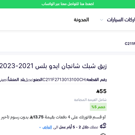
اضغط هنا للتواصل معنا عبر الواتساب
ركات السيارات
المدونة
زيق شبك شانجان ايدو بلس 2021-2023
رقم القطعة:
C211F2713013100CH
الصنع:
بديل
بلد المنشأ:
صين
55
شامل القيمة المضافة
خصم 5%
تصلك
خلال 2 - 5 أيام عمل
الى
الرياض