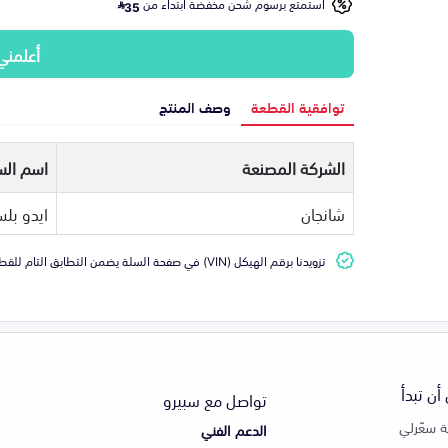
استمتع برسوم شحن مخفضة ابتداء من
35
أعلمني
توافقية القطعة
وصف المنتج
الشركة المصنعة
اسم الس
شانجان
ايدو بل
تزويدنا برقم الهيكل (VIN) في صفحة السلة يضمن التطابق التام للقطعة مع سيارتك
أن تبدأ
تواصل مع سبيرو
 سعّرلي
الدعم الفني