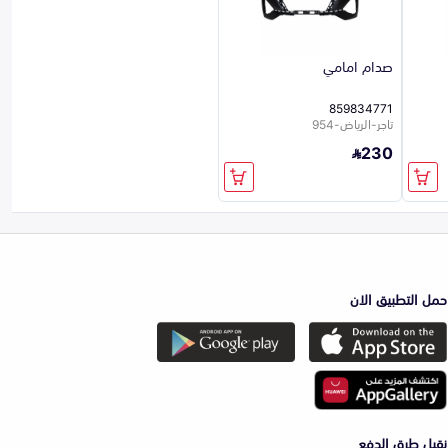
صدام امامي
859834771
تاجر-الرياض-954
230
حمل التطبيق الان
نقبل طرق الدفع