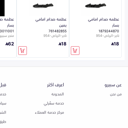
عظمة صدام امامي
عظمة صدام امامي
عظمة صد
يسار
يمين
يسار
3011001
761482855
1879244870
تاجر-الرياض-954
تاجر-الرياض-954
متجر سبيرو
62
18
18
عن سبيرو
اعرف اكثر
قبل 
من نحن
المدونة
خدمة
خدمة سعّرلي
سياس
مركز خدمة العملاء
الشر
طرق 