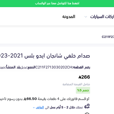
اضغط هنا للتواصل معنا عبر الواتساب
ركات السيارات
المدونة
صدام خلفي شانجان ايدو بلس 2021-2023
رقم القطعة:
C211F2713030202CH
الصنع:
بديل
بلد المنشأ:
صين
266
شامل القيمة المضافة
خصم 5%
تصلك
خلال 2 - 5 أيام عمل
الى
الرياض