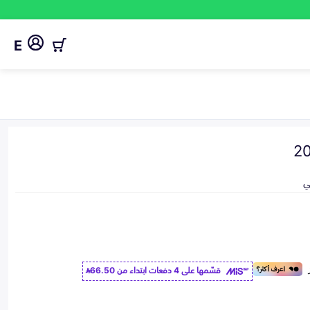
E
ي
قسّمها على 4 دفعات ابتداء من
66.50