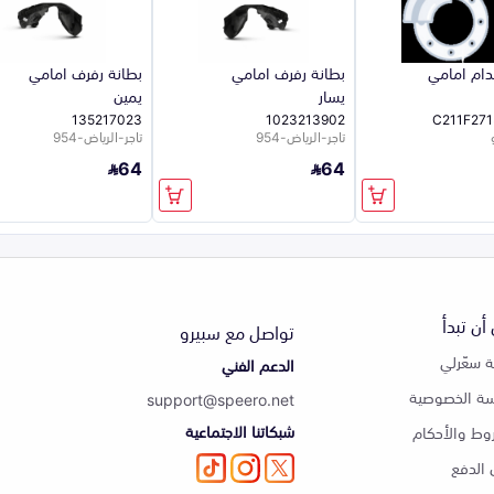
ام امامي
بطانة رفرف امامي
بطانة رفرف امامي
يسار
يمين
135217023
1023213902
C211F271
تاجر-الرياض-954
تاجر-الرياض-954
64
64
أن تبدأ
تواصل مع سبيرو
 سعّرلي
الدعم الفني
ة الخصوصية
support@speero.net
شبكاتنا الاجتماعية
وط والأحكام
الدفع