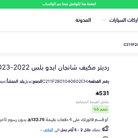
اضغط هنا للتواصل معنا عبر الواتساب
ركات السيارات
المدونة
رديتر مكيف شانجان ايدو بلس 2022-2023
رقم القطعة:
C211F2801040602CH
الصنع:
بديل
بلد المنشأ:
صين
531
شامل القيمة المضافة
خصم 5%
تصلك
خلال 2 - 5 أيام عمل
الى
الرياض