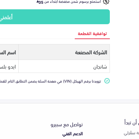
استمتع برسوم شحن مخفضة ابتداء من
35
أعلمني
توافقية القطعة
الشركة المصنعة
اسم السي
شانجان
ايدو بل
تزويدنا برقم الهيكل (VIN) في صفحة السلة يضمن التطابق التام للقطعة مع سيارتك
أن تبدأ
تواصل مع سبيرو
 سعّرلي
الدعم الفني