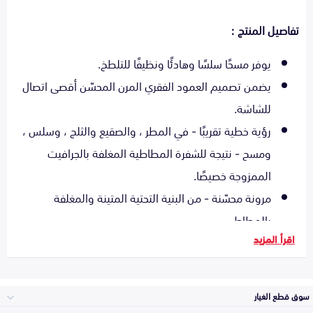
تفاصيل المنتج :
يوفر مسحًا سلسًا وهادئًا ونظيفًا للتلطخ.
يضمن تصميم العمود الفقري المرن المحسّن أقصى اتصال
للشاشة.
رؤية خطية تقريبًا - في المطر ، والصقيع والثلج ، وسلس ،
ومسح - نتيجة للشفرة المطاطية المغلفة بالجرافيت
الممزوجة خصيصًا.
مرونة محسّنة - من البنية التحتية المتينة والمغلفة
بالمطاط.
اقرأ المزيد
تقليل الضوضاء بشكل كبير ورفع الرياح - من خلال جناح
هوائي مدمج.
حتى - من خلال التخلص من المكونات المعدنية المكشوفة.
سوق قطع الغيار