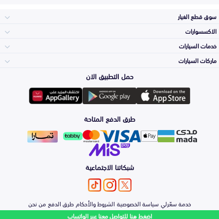
سوق قطع الغيار
الاكسسوارات
الصدامات و الشبوك
خدمات السيارات
والواجهة
الاكسسوارات
ماركات السيارات
الأكثر مبيعاً
حمل التطبيق الان
المكائن، القيرات
تويوتا
وملحقاتها
لوازم الرحلات
صيانة
طرق الدفع المتاحة
الشمعات
هيونداي
والاصطبات (الاضاءة)
اكسسوارات العناية
التلميع والعناية
الفرامل والأقمشة
شبكاتنا الاجتماعية
كيا
الزيوت و السوائل
حماية مقدمة السيارة
الأبواب، الرفرف
خدمة سعّرلي
سياسة الخصوصية
الشروط والأحكام
طرق الدفع
من نحن
نيسان
والكبوت
اضغط هنا للتواصل معنا عبر الواتساب