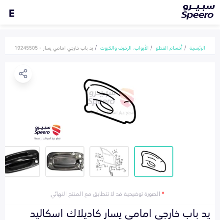
E
الرئيسية
أقسام القطع
الأبواب، الرفرف والكبوت
يد باب خارجي امامي يسار - 19245505
*
الصورة توضيحية قد لا تتطابق مع المنتج النهائي
يد باب خارجي امامي يسار كاديلاك اسكاليد