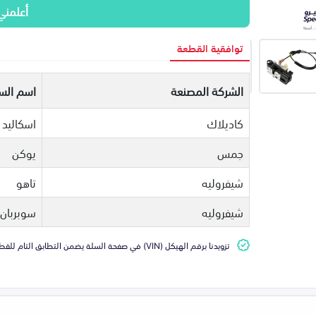
أعلمني
توافقية القطعة
الشركة المصنعة
اسم السي
كاديلاك
اسكاليد
جمس
يوكن
شيفروليه
تاهو
شيفروليه
سوبربان
تزويدنا برقم الهيكل (VIN) في صفحة السلة يضمن التطابق التام للقطعة مع سيارتك