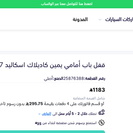
اضغط هنا للتواصل معنا عبر الواتساب
ركات السيارات
المدونة
قفل باب أمامي يمين كاديلاك اسكاليد 2007-2014
رقم القطعة:
25876388
الصنع:
أصلي
1183
شامل القيمة المضافة
تصلك
خلال 2 - 5 أيام عمل
الى
الرياض
استمتع برسوم شحن مخفضة ابتداء من
35