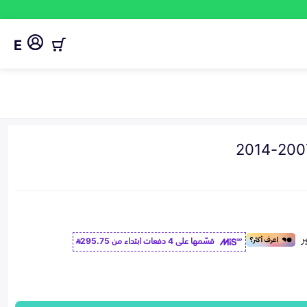
E
قسّمها على 4 دفعات ابتداء من
295.75