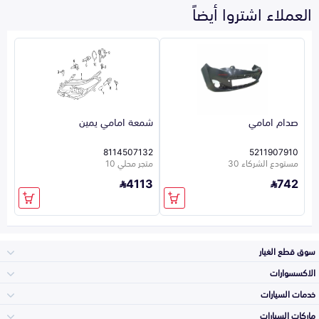
العملاء اشتروا أيضاً
صدام امامي
شمعة امامي يمين
8114507132
5211907910
مستودع الشركاء 30
متجر محلي 10
4113
742
سوق قطع الغيار
الاكسسوارات
الصدامات و الشبوك
خدمات السيارات
والواجهة
الاكسسوارات
ماركات السيارات