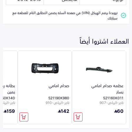
تزويدنا برقم الهيكل (VIN) في صفحة السلة يضمن التطابق التام للقطعة مع
سيارتك
العملاء اشتروا أيضاً
عظمة صدام امامي
صدام امامي
بطانة رف
يسار
يمين
750K140
521190K980
521160K011
تاجر-الرياض-907
تاجر-الرياض-910
تاجر-الرياض-7
159
142
60