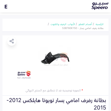
E
الرئيسية
أقسام القطع
الأبواب، الرفرف والكبوت
بطانة رفرف امامي يسار - 538760K150
*
الصورة توضيحية قد لا تتطابق مع المنتج النهائي
بطانة رفرف امامي يسار تويوتا هايلكس 2012-
2015