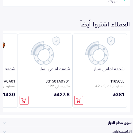
سيارتك
العملاء اشتروا أيضاً
شمعة امامي يسار
شمعة امامي يسار
شمعة اما
0TA0A01
33150TA0Y01
116565L
مستودع الشركاء 42
متجر محلي 122
مستودع الشر
1430
427.8
381
سوق قطع الغيار
الاكسسوارات