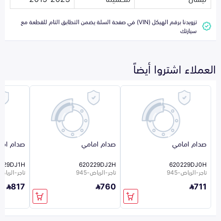
تزويدنا برقم الهيكل (VIN) في صفحة السلة يضمن التطابق التام للقطعة مع
سيارتك
العملاء اشتروا أيضاً
صدام امامي
صدام امامي
صدام اما
229DJ1H
620229DJ2H
620229DJ0H
تاجر-الرياض-945
تاجر-الرياض-945
تاجر-الرياض-5
817
760
711