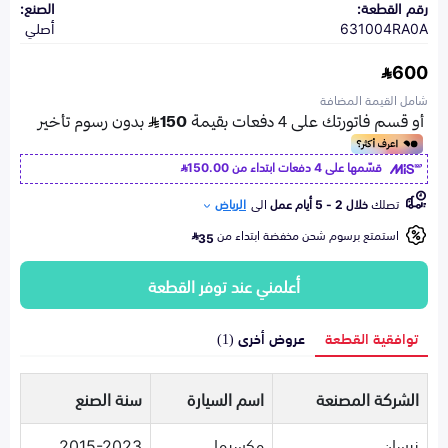
رقم القطعة:
الصنع:
631004RA0A
أصلي
600
شامل القيمة المضافة
قسّمها على 4 دفعات ابتداء من
150.00
تصلك
خلال 2 - 5 أيام عمل
الى
الرياض
استمتع برسوم شحن مخفضة ابتداء من
35
أعلمني عند توفر القطعة
توافقية القطعة
عروض أخرى (1)
الشركة المصنعة
اسم السيارة
سنة الصنع
نيسان
مكسيما
2015-2023