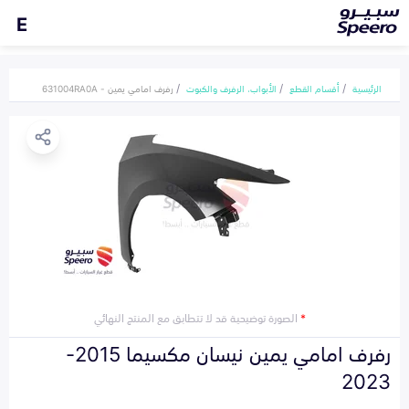
E
الرئيسية
أقسام القطع
الأبواب، الرفرف والكبوت
رفرف امامي يمين - 631004RA0A
*
الصورة توضيحية قد لا تتطابق مع المنتج النهائي
رفرف امامي يمين نيسان مكسيما 2015-
2023