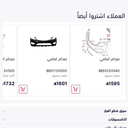
العملاء اشتروا أيضاً
صدام امامي
صدام امامي
صدام اما
5113V500
865113V000
865103V540
متجر سبيرو
متجر سبيرو
تاجر-جدة-923
1732
1601
1595
سوق قطع الغيار
الاكسسوارات
الصدامات و الشبوك
خدمات السيارات