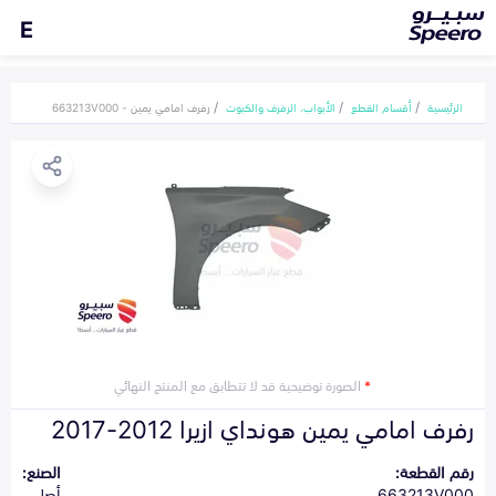
E
الرئيسية
أقسام القطع
الأبواب، الرفرف والكبوت
رفرف امامي يمين - 663213V000
*
الصورة توضيحية قد لا تتطابق مع المنتج النهائي
رفرف امامي يمين هونداي ازيرا 2012-2017
رقم القطعة:
الصنع:
663213V000
أصلي