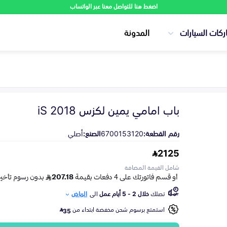
اضغط هنا للتواصل معنا عبر الواتساب
ركات السيارات
المدونة
باب امامي يمين لكزس iS 2018
رقم القطعة:
6700153120
الصنع:
أصلي
2125
شامل القيمة المضافة
تصلك
خلال 2 - 5 أيام عمل
الى
الرياض
استمتع برسوم شحن مخفضة ابتداء من
35