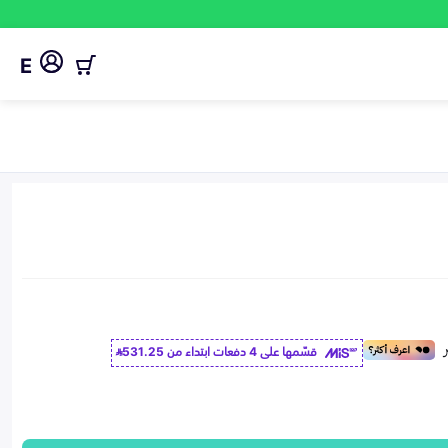
E
قسّمها على 4 دفعات ابتداء من
531.25