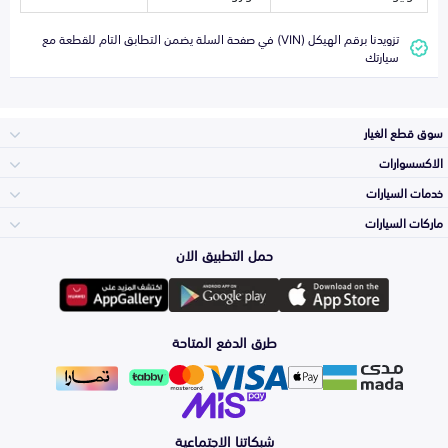
تزويدنا برقم الهيكل (VIN) في صفحة السلة يضمن التطابق التام للقطعة مع
سيارتك
سوق قطع الغيار
الاكسسوارات
الصدامات و الشبوك
خدمات السيارات
والواجهة
الاكسسوارات
ماركات السيارات
الأكثر مبيعاً
حمل التطبيق الان
المكائن، القيرات
Toyota
وملحقاتها
لوازم الرحلات
صيانة
طرق الدفع المتاحة
الشمعات
Hyundai
والاصطبات (الاضاءة)
اكسسوارات العناية
التلميع والعناية
الفرامل والأقمشة
شبكاتنا الاجتماعية
Kia