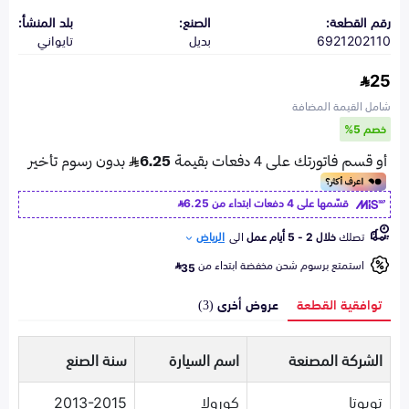
رقم القطعة:
الصنع:
بلد المنشأ:
6921202110
بديل
تايواني
25
شامل القيمة المضافة
خصم 5%
قسّمها على 4 دفعات ابتداء من
6.25
تصلك
خلال 2 - 5 أيام عمل
الى
الرياض
استمتع برسوم شحن مخفضة ابتداء من
35
توافقية القطعة
عروض أخرى (3)
الشركة المصنعة
اسم السيارة
سنة الصنع
تويوتا
كورولا
2013-2015