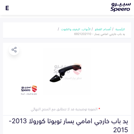
E
الرئيسية
أقسام القطع
الأبواب، الرفرف والكبوت
يد باب خارجي امامي يسار - 6921202110
*
الصورة توضيحية قد لا تتطابق مع المنتج النهائي
يد باب خارجي امامي يسار تويوتا كورولا 2013-
2015