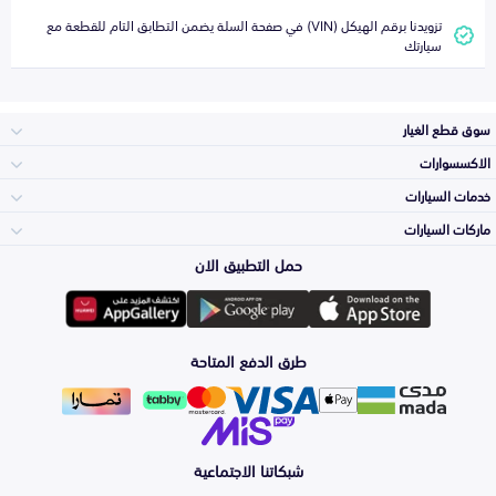
تزويدنا برقم الهيكل (VIN) في صفحة السلة يضمن التطابق التام للقطعة مع
سيارتك
سوق قطع الغيار
الاكسسوارات
الصدامات و الشبوك
خدمات السيارات
والواجهة
الاكسسوارات
ماركات السيارات
الأكثر مبيعاً
حمل التطبيق الان
المكائن، القيرات
تويوتا
وملحقاتها
لوازم الرحلات
صيانة
طرق الدفع المتاحة
الشمعات
هيونداي
والاصطبات (الاضاءة)
اكسسوارات العناية
التلميع والعناية
الفرامل والأقمشة
شبكاتنا الاجتماعية
كيا
الزيوت و السوائل