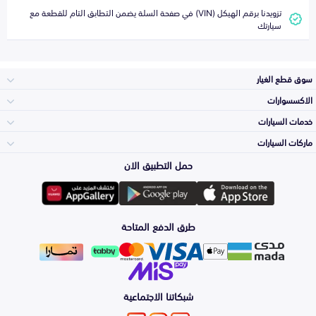
تزويدنا برقم الهيكل (VIN) في صفحة السلة يضمن التطابق التام للقطعة مع
سيارتك
سوق قطع الغيار
الاكسسوارات
الصدامات و الشبوك
خدمات السيارات
والواجهة
الاكسسوارات
ماركات السيارات
الأكثر مبيعاً
حمل التطبيق الان
المكائن، القيرات
Toyota
وملحقاتها
لوازم الرحلات
صيانة
طرق الدفع المتاحة
الشمعات
Hyundai
والاصطبات (الاضاءة)
اكسسوارات العناية
التلميع والعناية
الفرامل والأقمشة
شبكاتنا الاجتماعية
Kia
الزيوت و السوائل