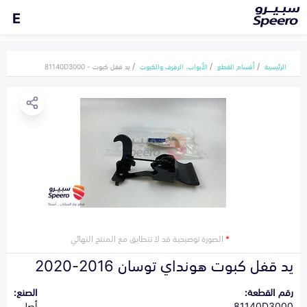
E
الرئيسية
أقسام القطع
الأبواب، الرفرف والكبوت
يد قفل كبوت - 81140D3000
*
الصورة توضيحية قد لا تتطابق مع المنتج النهائي
يد قفل كبوت هونداي توسان 2016-2020
رقم القطعة:
الصنع:
81140D3000
أصلي