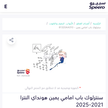
E
الرئيسية
أقسام القطع
الأبواب، الرفرف والكبوت
سنترلوك باب امامي يمين - 81320AA010
*
الصورة توضيحية قد لا تتطابق مع المنتج النهائي
سنترلوك باب امامي يمين هونداي النترا
2021-2025