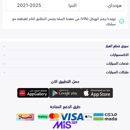
هونداي
النترا
2021-2025
تزويدنا برقم الهيكل (VIN) في صفحة السلة يضمن التطابق التام للقطعة مع
سيارتك
سوق قطع الغيار
الاكسسوارات
الصدامات و الشبوك
خدمات السيارات
والواجهة
الاكسسوارات
ماركات السيارات
الأكثر مبيعاً
حمل التطبيق الان
المكائن، القيرات
تويوتا
وملحقاتها
لوازم الرحلات
صيانة
طرق الدفع المتاحة
الشمعات
هيونداي
والاصطبات (الاضاءة)
اكسسوارات العناية
التلميع والعناية