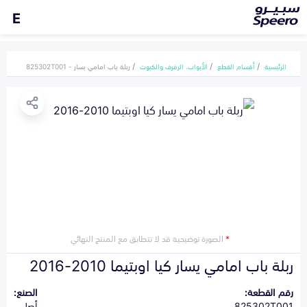
E
الرئيسية
أقسام القطع
الأبواب، الرفرف والكبوت
ربلة باب امامي يسار - 825302T001
*
الصورة توضيحية قد لا تتطابق مع المنتج النهائي
ربلة باب امامي يسار كيا اوبتيما 2010-2016
رقم القطعة:
الصنع:
825302T001
أصلي