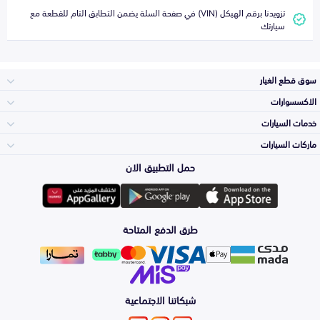
تزويدنا برقم الهيكل (VIN) في صفحة السلة يضمن التطابق التام للقطعة مع
سيارتك
سوق قطع الغيار
الاكسسوارات
الصدامات و الشبوك
خدمات السيارات
والواجهة
الاكسسوارات
ماركات السيارات
الأكثر مبيعاً
حمل التطبيق الان
المكائن، القيرات
تويوتا
وملحقاتها
لوازم الرحلات
صيانة
طرق الدفع المتاحة
الشمعات
هيونداي
والاصطبات (الاضاءة)
اكسسوارات العناية
التلميع والعناية
الفرامل والأقمشة
شبكاتنا الاجتماعية
كيا
الزيوت و السوائل