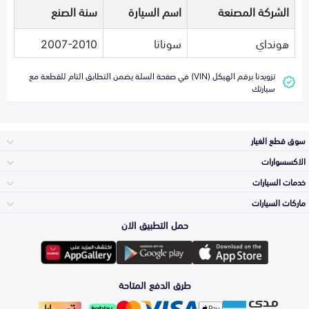
الشركة المصنعة
اسم السيارة
سنة الصنع
هونداي
سوناتا
2007-2010
تزويدنا برقم الهيكل (VIN) في صفحة السلة يضمن التطابق التام للقطعة مع
سيارتك
سوق قطع الغيار
الاكسسوارات
الصدامات و الشبوك
خدمات السيارات
والواجهة
الاكسسوارات
ماركات السيارات
الأكثر مبيعاً
حمل التطبيق الان
المكائن، القيرات
تويوتا
وملحقاتها
لوازم الرحلات
صيانة
طرق الدفع المتاحة
الشمعات
هيونداي
والاصطبات (الاضاءة)