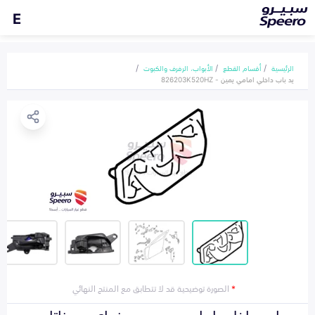
E
الرئيسية
أقسام القطع
الأبواب، الرفرف والكبوت
يد باب داخلي امامي يمين - 826203K520HZ
*
الصورة توضيحية قد لا تتطابق مع المنتج النهائي
يد باب داخلي امامي يمين هونداي سوناتا