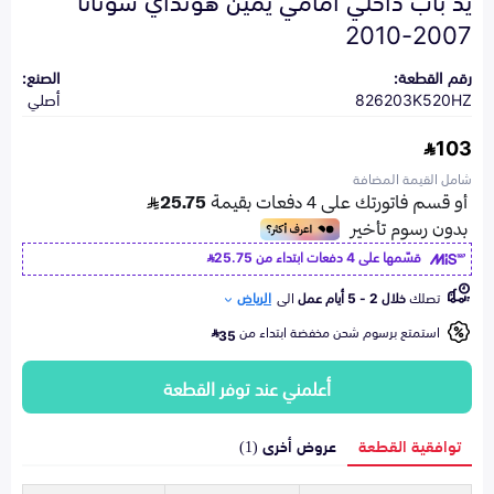
2007-2010
رقم القطعة:
الصنع:
826203K520HZ
أصلي
103
شامل القيمة المضافة
قسّمها على 4 دفعات ابتداء من
25.75
تصلك
خلال 2 - 5 أيام عمل
الى
الرياض
استمتع برسوم شحن مخفضة ابتداء من
35
أعلمني عند توفر القطعة
توافقية القطعة
عروض أخرى (1)