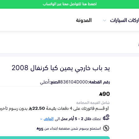
اضغط هنا للتواصل معنا عبر الواتساب
ركات السيارات
المدونة
يد باب خارجي يمين كيا كرنفال 2008
رقم القطعة:
836104D000
الصنع:
أصلي
90
شامل القيمة المضافة
تصلك
خلال 2 - 5 أيام عمل
الى
الرياض
استمتع برسوم شحن مخفضة ابتداء من
35