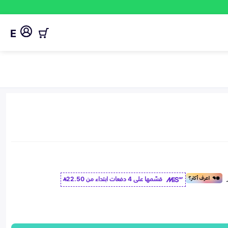
E
قسّمها على 4 دفعات ابتداء من
22.50