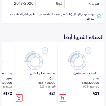
هونداي
كونا
2018-2020
تزويدنا برقم الهيكل (VIN) في صفحة السلة يضمن التطابق التام للقطعة مع
سيارتك
العملاء اشتروا أيضاً
عظمة صدام امامي
عظمة صدام امامي
بطانة رف
يسار
يمين
يمين
812J9000
86514J9000
86513J9000
تاجر-جدة-923
تاجر-جدة-923
مستودع ال
172
21
21