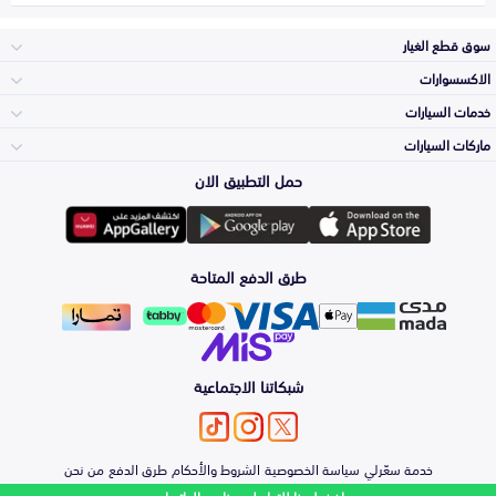
سوق قطع الغيار
الاكسسوارات
الصدامات و الشبوك
خدمات السيارات
والواجهة
الاكسسوارات
ماركات السيارات
الأكثر مبيعاً
حمل التطبيق الان
المكائن، القيرات
تويوتا
وملحقاتها
لوازم الرحلات
صيانة
طرق الدفع المتاحة
الشمعات
هيونداي
والاصطبات (الاضاءة)
اكسسوارات العناية
التلميع والعناية
الفرامل والأقمشة
شبكاتنا الاجتماعية
كيا
الزيوت و السوائل
حماية مقدمة السيارة
الأبواب، الرفرف
خدمة سعّرلي
سياسة الخصوصية
الشروط والأحكام
طرق الدفع
من نحن
نيسان
والكبوت