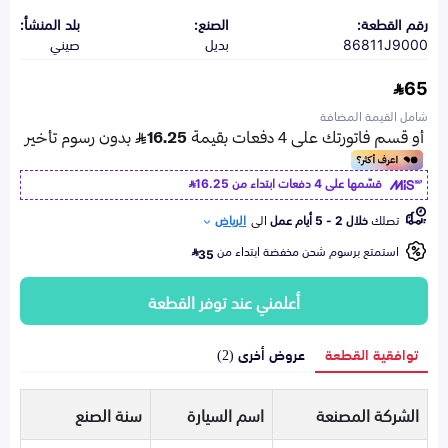
رقم القطعة:
الصنع:
بلد المنشأ:
86811J9000
بديل
صيني
65
شامل القيمة المضافة
قسّمها على 4 دفعات ابتداء من
16.25
تصلك
خلال 2 - 5 أيام عمل
الى
الرياض
استمتع برسوم شحن مخفضة ابتداء من
35
أعلمني عند توفر القطعة
توافقية القطعة
عروض أخرى (2)
الشركة المصنعة
اسم السيارة
سنة الصنع