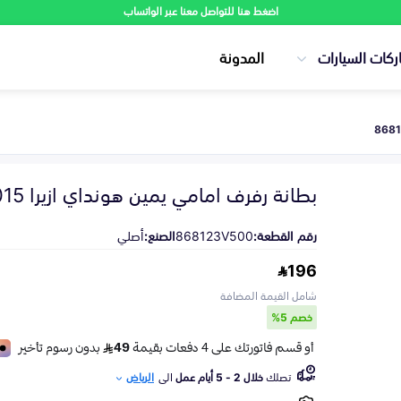
اضغط هنا للتواصل معنا عبر الواتساب
ركات السيارات
المدونة
بطانة رفرف امامي يمين هونداي ازيرا 2015-2017
رقم القطعة:
868123V500
الصنع:
أصلي
196
شامل القيمة المضافة
خصم 5%
تصلك
خلال 2 - 5 أيام عمل
الى
الرياض