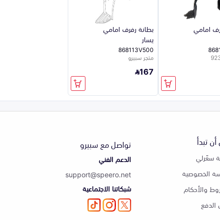
رف امامي
بطانة رفرف امامي
يسار
868113V500
868
متجر سبيرو
167
أن تبدأ
تواصل مع سبيرو
 سعّرلي
الدعم الفني
ة الخصوصية
support@speero.net
شبكاتنا الاجتماعية
وط والأحكام
الدفع