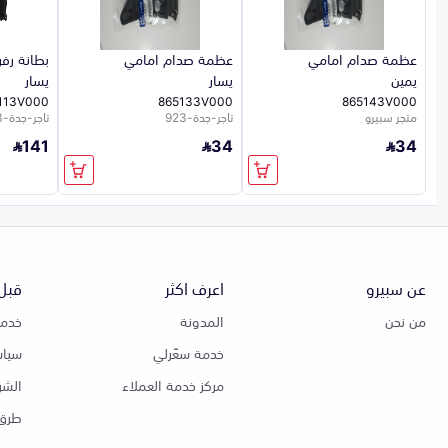
عظمة صدام امامي
عظمة صدام امامي
بطانة رف
يمين
يسار
يسار
113V000
865133V000
865143V000
متجر سبيرو
تاجر-جدة-923
تاجر-جدة-923
141
34
34
عن سبيرو
اعرف اكثر
قبل 
من نحن
المدونة
خدمة
خدمة سعّرلي
سياس
مركز خدمة العملاء
الشر
طرق 