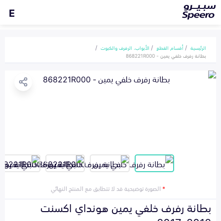
E
الرئيسية
أقسام القطع
الأبواب، الرفرف والكبوت
بطانة رفرف خلفي يمين - 868221R000
*
الصورة توضيحية قد لا تتطابق مع المنتج النهائي
بطانة رفرف خلفي يمين هونداي اكسنت