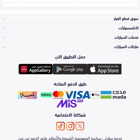
سوق قطع الغيار
الاكسسوارات
الصدامات و الشبوك
خدمات السيارات
والواجهة
الاكسسوارات
ماركات السيارات
الأكثر مبيعاً
حمل التطبيق الان
المكائن، القيرات
تويوتا
وملحقاتها
لوازم الرحلات
صيانة
طرق الدفع المتاحة
الشمعات
هيونداي
والاصطبات (الاضاءة)
اكسسوارات العناية
التلميع والعناية
الفرامل والأقمشة
شبكاتنا الاجتماعية
كيا
الزيوت و السوائل
حماية مقدمة السيارة
الأبواب، الرفرف
خدمة سعّرلي
سياسة الخصوصية
الشروط والأحكام
طرق الدفع
من نحن