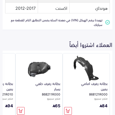
هونداي
اكسنت
2012-2017
تزويدنا برقم الهيكل (VIN) في صفحة السلة يضمن التطابق التام للقطعة مع
سيارتك
العملاء اشتروا أيضاً
بطانة رفرف امامي
بطانة رفرف خلفي
بطانة رف
يمين
يسار
يمين
8121R010
868211R000
868121R000
متجر سبيرو
متجر سبيرو
متجر سبيرو
94
65
84