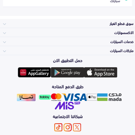
سيارتك
سوق قطع الغيار
الاكسسوارات
الصدامات و الشبوك
خدمات السيارات
والواجهة
الاكسسوارات
ماركات السيارات
الأكثر مبيعاً
حمل التطبيق الان
المكائن، القيرات
Toyota
وملحقاتها
لوازم الرحلات
صيانة
طرق الدفع المتاحة
الشمعات
Hyundai
والاصطبات (الاضاءة)
اكسسوارات العناية
التلميع والعناية
الفرامل والأقمشة
شبكاتنا الاجتماعية
Kia
الزيوت و السوائل
حماية مقدمة السيارة