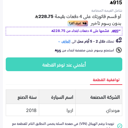
915
شامل القيمة المضافة
قسّمها على 4 دفعات ابتداء من
228.75
تصلك
خلال 2 - 5 أيام عمل
الى
الرياض
استمتع برسوم شحن مخفضة ابتداء من
35
أعلمني عند توفر القطعة
توافقية القطعة
الشركة المصنعة
اسم السيارة
سنة الصنع
هونداي
ازيرا
2018
تزويدنا برقم الهيكل (VIN) في صفحة السلة يضمن التطابق التام للقطعة مع