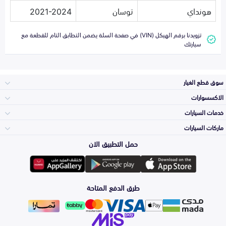
هونداي
توسان
2021-2024
تزويدنا برقم الهيكل (VIN) في صفحة السلة يضمن التطابق التام للقطعة مع
سيارتك
سوق قطع الغيار
الاكسسوارات
الصدامات و الشبوك
خدمات السيارات
والواجهة
الاكسسوارات
ماركات السيارات
الأكثر مبيعاً
حمل التطبيق الان
المكائن، القيرات
تويوتا
وملحقاتها
لوازم الرحلات
صيانة
طرق الدفع المتاحة
الشمعات
هيونداي
والاصطبات (الاضاءة)
اكسسوارات العناية
التلميع والعناية