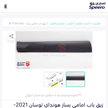
E
الرئيسية
أقسام القطع
الأبواب، الرفرف والكبوت
زيق باب امامي يسار - 87721N7000
*
الصورة توضيحية قد لا تتطابق مع المنتج النهائي
زيق باب امامي يسار هونداي توسان 2021-