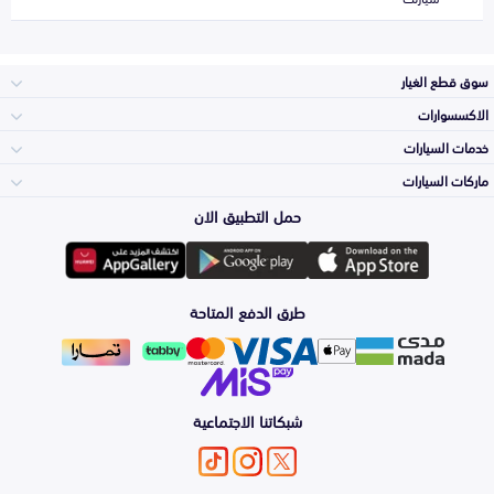
سوق قطع الغيار
الاكسسوارات
الصدامات و الشبوك
خدمات السيارات
والواجهة
الاكسسوارات
ماركات السيارات
الأكثر مبيعاً
حمل التطبيق الان
المكائن، القيرات
تويوتا
وملحقاتها
لوازم الرحلات
صيانة
طرق الدفع المتاحة
الشمعات
هيونداي
والاصطبات (الاضاءة)
اكسسوارات العناية
التلميع والعناية
الفرامل والأقمشة
شبكاتنا الاجتماعية
كيا
الزيوت و السوائل
اصلاح الطلاء
والصدمات
الأبواب، الرفرف