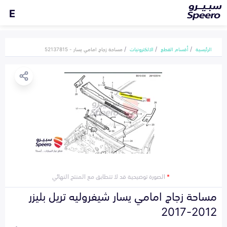
E
الرئيسية
أقسام القطع
الالكترونيات
مساحة زجاج امامي يسار - 52137815
*
الصورة توضيحية قد لا تتطابق مع المنتج النهائي
مساحة زجاج امامي يسار شيفروليه تريل بليزر
2012-2017