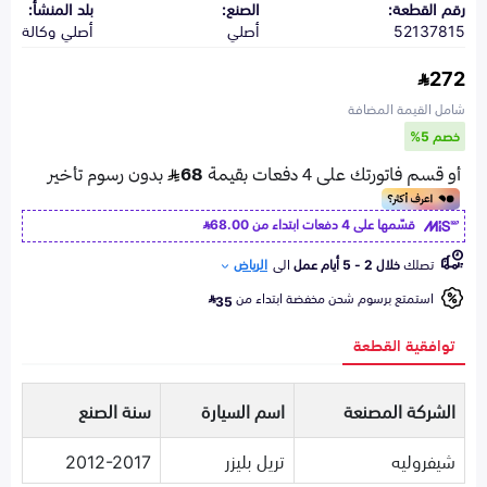
رقم القطعة:
الصنع:
بلد المنشأ:
52137815
أصلي
أصلي وكالة
272
شامل القيمة المضافة
خصم 5%
قسّمها على 4 دفعات ابتداء من
68.00
تصلك
خلال 2 - 5 أيام عمل
الى
الرياض
استمتع برسوم شحن مخفضة ابتداء من
35
توافقية القطعة
الشركة المصنعة
اسم السيارة
سنة الصنع
شيفروليه
تريل بليزر
2012-2017