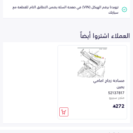
تزويدنا برقم الهيكل (VIN) في صفحة السلة يضمن التطابق التام للقطعة مع
سيارتك
العملاء اشتروا أيضاً
مساحة زجاج امامي
يمين
52137817
متجر سبيرو
272