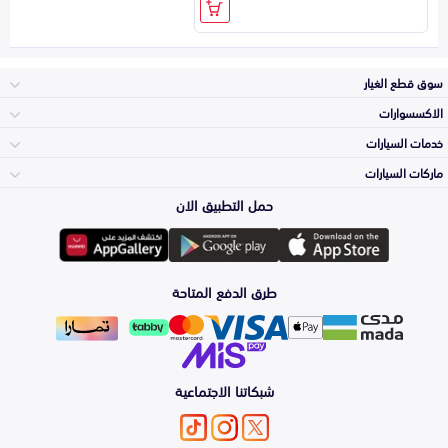
سوق قطع الغيار
الاكسسوارات
الصدامات و الشبوك
خدمات السيارات
والواجهة
الاكسسوارات
ماركات السيارات
Top Selling
حمل التطبيق الان
المكائن، القيرات
تويوتا
وملحقاتها
لوازم الرحلات
Periodic Services
طرق الدفع المتاحة
الشمعات
هيونداي
والاصطبات (الاضاءة)
اكسسوارات العناية
Detailing
Services
الفرامل والأقمشة
شبكاتنا الاجتماعية
كيا
الزيوت و السوائل
Windshields And