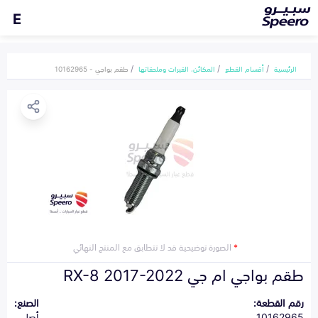
E
الرئيسية
أقسام القطع
المكائن، القيرات وملحقاتها
طقم بواجي - 10162965
*
الصورة توضيحية قد لا تتطابق مع المنتج النهائي
طقم بواجي ام جي RX-8 2017-2022
رقم القطعة:
الصنع:
10162965
أصلي