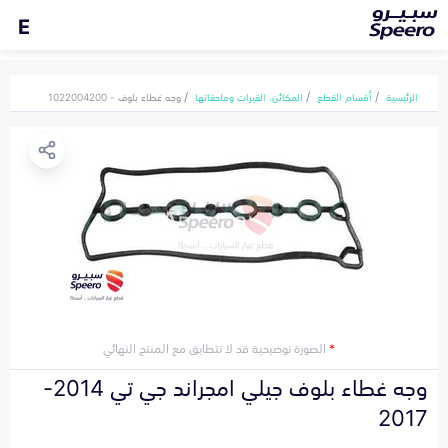
E
الرئيسية
أقسام القطع
المكائن، القيرات وملحقاتها
وجه غطاء بلوف - 1022004200
*
الصورة توضيحية قد لا تتطابق مع المنتج النهائي
وجه غطاء بلوف جيلي امجراند جي تي 2014-
2017