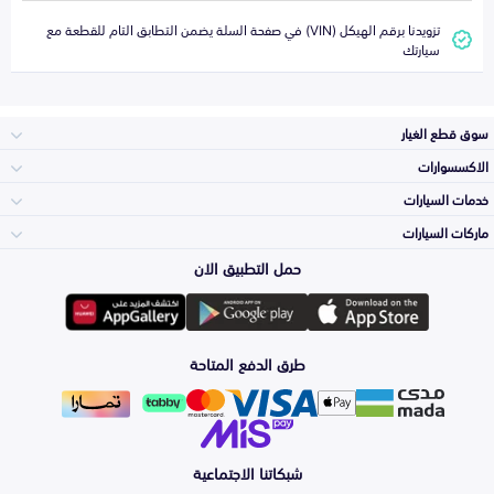
تزويدنا برقم الهيكل (VIN) في صفحة السلة يضمن التطابق التام للقطعة مع
سيارتك
سوق قطع الغيار
الاكسسوارات
الصدامات و الشبوك
خدمات السيارات
والواجهة
الاكسسوارات
ماركات السيارات
الأكثر مبيعاً
حمل التطبيق الان
المكائن، القيرات
تويوتا
وملحقاتها
لوازم الرحلات
صيانة
طرق الدفع المتاحة
الشمعات
هيونداي
والاصطبات (الاضاءة)
اكسسوارات العناية
التلميع والعناية
الفرامل والأقمشة
شبكاتنا الاجتماعية
كيا