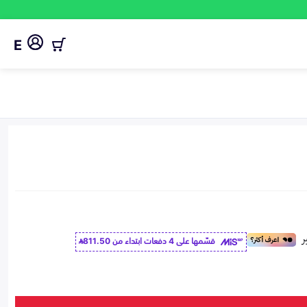
E
قسّمها على 4 دفعات ابتداء من
811.50