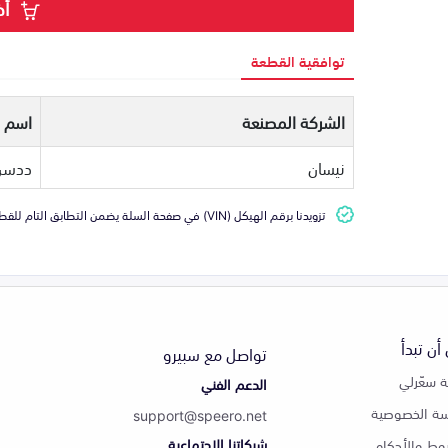
أض
توافقية القطعة
الشركة المصنعة
اسم ا
نيسان
ددسن
تزويدنا برقم الهيكل (VIN) في صفحة السلة يضمن التطابق التام للقطعة مع سيارتك
أن تبدأ
تواصل مع سبيرو
 سعّرلي
الدعم الفني
ة الخصوصية
support@speero.net
شبكاتنا الاجتماعية
وط والأحكام