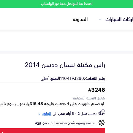
اضغط هنا للتواصل معنا عبر الواتساب
ركات السيارات
المدونة
راس مكينة نيسان ددسن 2014
رقم القطعة:
11041VJ260
الصنع:
أصلي
3246
شامل القيمة المضافة
تصلك
خلال 2 - 5 أيام عمل
الى
الرياض
استمتع برسوم شحن مخفضة ابتداء من
35