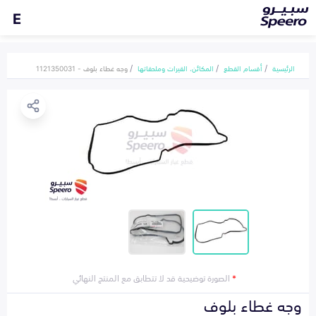
E
الرئيسية
أقسام القطع
المكائن، القيرات وملحقاتها
وجه غطاء بلوف - 1121350031
*
الصورة توضيحية قد لا تتطابق مع المنتج النهائي
وجه غطاء بلوف