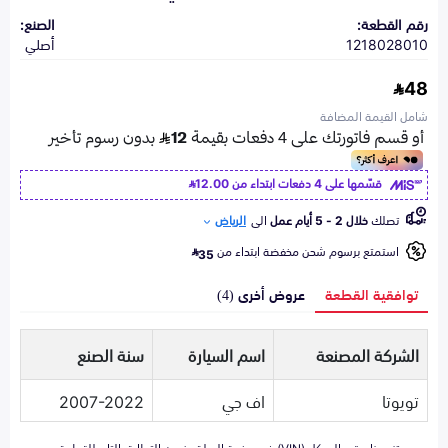
رقم القطعة:
الصنع:
1218028010
أصلي
48
شامل القيمة المضافة
قسّمها على 4 دفعات ابتداء من
12.00
تصلك
خلال 2 - 5 أيام عمل
الى
الرياض
استمتع برسوم شحن مخفضة ابتداء من
35
توافقية القطعة
عروض أخرى (4)
الشركة المصنعة
اسم السيارة
سنة الصنع
تويوتا
اف جي
2007-2022
تزويدنا برقم الهيكل (VIN) في صفحة السلة يضمن التطابق التام للقطعة مع