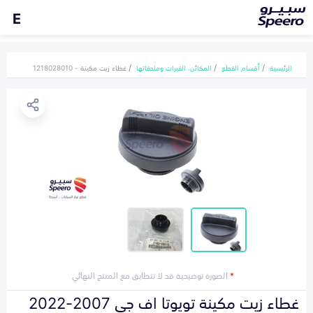
E
الرئيسية
أقسام القطع
المكائن، القيرات وملحقاتها
غطاء زيت مكينة - 1218028010
*
الصورة توضيحية قد لا تتطابق مع المنتج النهائي
غطاء زيت مكينة تويوتا اف جي 2007-2022