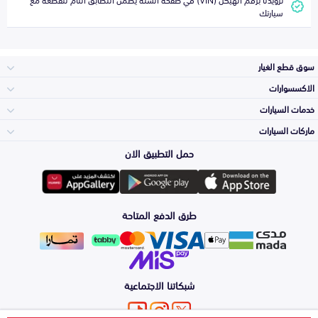
سيارتك
سوق قطع الغيار
الاكسسوارات
الصدامات و الشبوك
خدمات السيارات
والواجهة
الاكسسوارات
ماركات السيارات
الأكثر مبيعاً
حمل التطبيق الان
المكائن، القيرات
تويوتا
وملحقاتها
لوازم الرحلات
صيانة
طرق الدفع المتاحة
الشمعات
هيونداي
والاصطبات (الاضاءة)
اكسسوارات العناية
التلميع والعناية
الفرامل والأقمشة
شبكاتنا الاجتماعية
كيا
الزيوت و السوائل