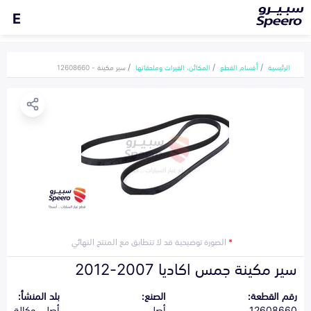
E
الرئيسية
أقسام القطع
المكائن، القيرات وملحقاتها
سير مكينة - 12608660
*
الصورة توضيحية قد لا تتطابق مع المنتج النهائي
سير مكينة جمس اكاديا 2007-2012
رقم القطعة:
الصنع:
بلد المنشأ:
12608660
أصلي
أصلي وكالة