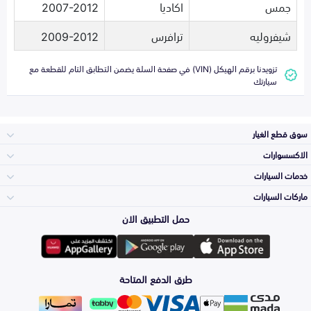
جمس
اكاديا
2007-2012
شيفروليه
ترافرس
2009-2012
تزويدنا برقم الهيكل (VIN) في صفحة السلة يضمن التطابق التام للقطعة مع
سيارتك
سوق قطع الغيار
الاكسسوارات
الصدامات و الشبوك
خدمات السيارات
والواجهة
الاكسسوارات
ماركات السيارات
الأكثر مبيعاً
حمل التطبيق الان
المكائن، القيرات
تويوتا
وملحقاتها
لوازم الرحلات
صيانة
طرق الدفع المتاحة
الشمعات
هيونداي
والاصطبات (الاضاءة)
اكسسوارات العناية