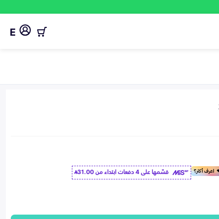
E
قسّمها على 4 دفعات ابتداء من
31.00