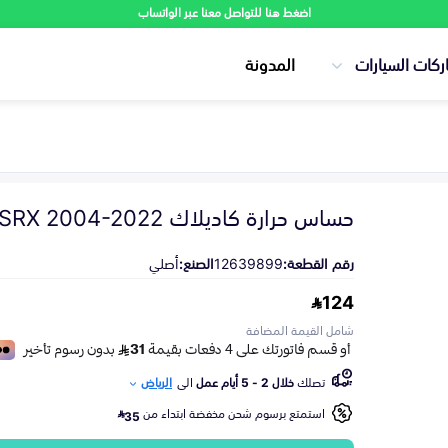
اضغط هنا للتواصل معنا عبر الواتساب
ركات السيارات
المدونة
حساس حرارة كاديلاك SRX 2004-2022
رقم القطعة:
12639899
الصنع:
أصلي
124
شامل القيمة المضافة
تصلك
خلال 2 - 5 أيام عمل
الى
الرياض
استمتع برسوم شحن مخفضة ابتداء من
35