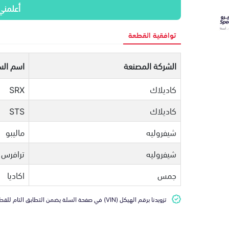
أعلمني
توافقية القطعة
الشركة المصنعة
اسم الس
كاديلاك
SRX
كاديلاك
STS
شيفروليه
ماليبو
شيفروليه
ترافرس
جمس
اكاديا
تزويدنا برقم الهيكل (VIN) في صفحة السلة يضمن التطابق التام للقطعة مع سيارتك