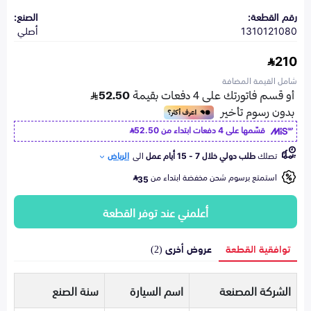
رقم القطعة:
الصنع:
1310121080
أصلي
210
شامل القيمة المضافة
قسّمها على 4 دفعات ابتداء من
52.50
تصلك
طلب دولي خلال 7 - 15 أيام عمل
الى
الرياض
استمتع برسوم شحن مخفضة ابتداء من
35
أعلمني عند توفر القطعة
توافقية القطعة
عروض أخرى (2)
الشركة المصنعة
اسم السيارة
سنة الصنع