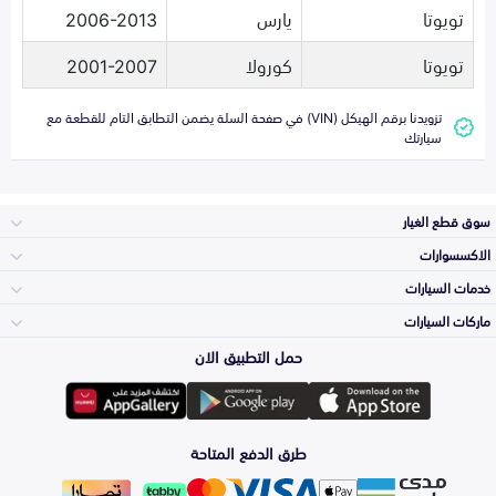
تويوتا
يارس
2006-2013
تويوتا
كورولا
2001-2007
تزويدنا برقم الهيكل (VIN) في صفحة السلة يضمن التطابق التام للقطعة مع
سيارتك
سوق قطع الغيار
الاكسسوارات
الصدامات و الشبوك
خدمات السيارات
والواجهة
الاكسسوارات
ماركات السيارات
الأكثر مبيعاً
حمل التطبيق الان
المكائن، القيرات
تويوتا
وملحقاتها
لوازم الرحلات
صيانة
طرق الدفع المتاحة
الشمعات
هيونداي
والاصطبات (الاضاءة)
اكسسوارات العناية