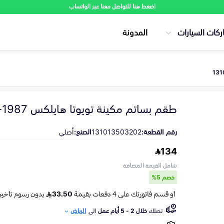
اضغط هنا للتواصل معنا عبر الواتساب
ركات السيارات
المدونة
طقم بساتم مكينة تويوتا هايلكس 1987-1997
رقم القطعة:
131013503202
الصنع:
أصلي
134
شامل القيمة المضافة
خصم 5%
تصلك
خلال 2 - 5 أيام عمل
الى
الرياض