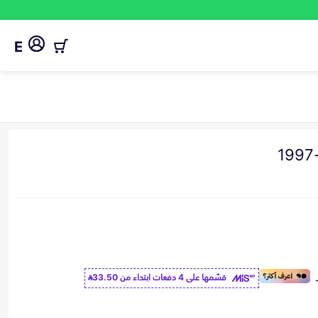
E
قسّمها على 4 دفعات ابتداء من
33.50