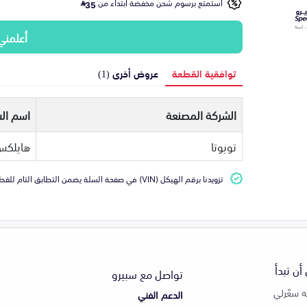
استمتع برسوم شحن مخفضة ابتداء من
35
أعلمني
توافقية القطعة
عروض أخرى (1)
الشركة المصنعة
اسم الس
تويوتا
هايلكس
تزويدنا برقم الهيكل (VIN) في صفحة السلة يضمن التطابق التام للقطعة مع سيارتك
أن تبدأ
تواصل مع سبيرو
 سعّرلي
الدعم الفني