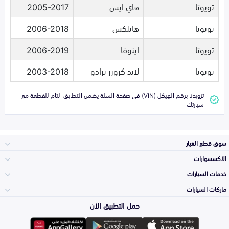
تويوتا
هاي ايس
2005-2017
تويوتا
هايلكس
2006-2018
تويوتا
اينوفا
2006-2019
تويوتا
لاند كروزر برادو
2003-2018
تزويدنا برقم الهيكل (VIN) في صفحة السلة يضمن التطابق التام للقطعة مع
سيارتك
سوق قطع الغيار
الاكسسوارات
الصدامات و الشبوك
خدمات السيارات
والواجهة
الاكسسوارات
ماركات السيارات
الأكثر مبيعاً
حمل التطبيق الان
المكائن، القيرات
تويوتا
وملحقاتها
لوازم الرحلات