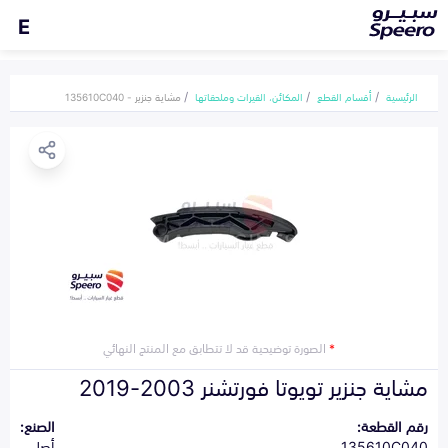
E
الرئيسية
أقسام القطع
المكائن، القيرات وملحقاتها
مشاية جنزير - 135610C040
*
الصورة توضيحية قد لا تتطابق مع المنتج النهائي
مشاية جنزير تويوتا فورتشنر 2003-2019
رقم القطعة:
الصنع:
135610C040
أصلي