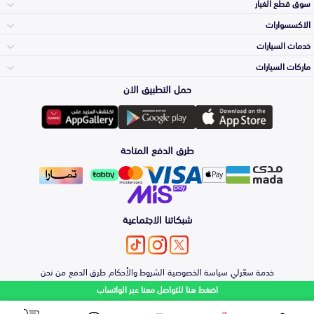
سوق قطع الغيار
الاكسسوارات
الصدامات و الشبوك
خدمات السيارات
والواجهة
الاكسسوارات
ماركات السيارات
الأكثر مبيعاً
حمل التطبيق الان
المكائن، القيرات
تويوتا
وملحقاتها
لوازم الرحلات
صيانة
طرق الدفع المتاحة
الشمعات
هيونداي
والاصطبات (الاضاءة)
اكسسوارات العناية
التلميع والعناية
الفرامل والأقمشة
شبكاتنا الاجتماعية
كيا
الزيوت و السوائل
اصلاح الطلاء
والصدمات
الأبواب، الرفرف
خدمة سعّرلي
سياسة الخصوصية
الشروط والأحكام
طرق الدفع
من نحن
نيسان
والكبوت
اضغط هنا للتواصل معنا عبر الواتساب
حماية مقدمة السيارة