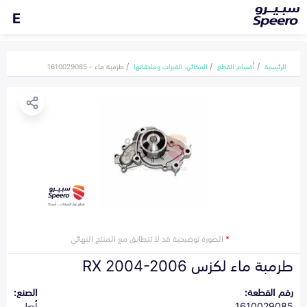
E
الرئيسية
أقسام القطع
المكائن، القيرات وملحقاتها
طرمبة ماء - 1610029085
*
الصورة توضيحية قد لا تتطابق مع المنتج النهائي
طرمبة ماء لكزس RX 2004-2006
رقم القطعة:
الصنع:
1610029085
أصلي