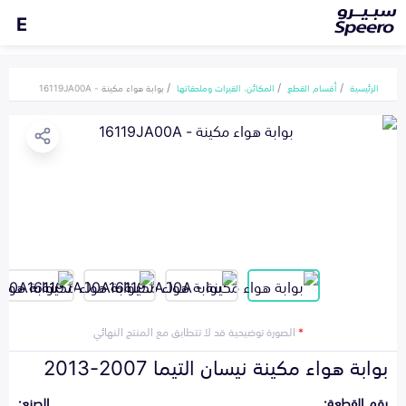
E
الرئيسية
أقسام القطع
المكائن، القيرات وملحقاتها
بوابة هواء مكينة - 16119JA00A
*
الصورة توضيحية قد لا تتطابق مع المنتج النهائي
بوابة هواء مكينة نيسان التيما 2007-2013
رقم القطعة:
الصنع: