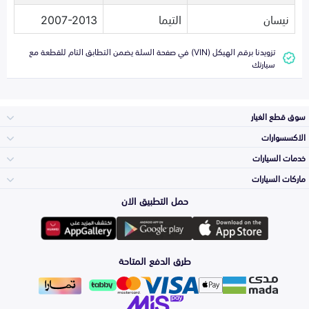
نيسان
التيما
2007-2013
تزويدنا برقم الهيكل (VIN) في صفحة السلة يضمن التطابق التام للقطعة مع
سيارتك
سوق قطع الغيار
الاكسسوارات
الصدامات و الشبوك
خدمات السيارات
والواجهة
الاكسسوارات
ماركات السيارات
الأكثر مبيعاً
حمل التطبيق الان
المكائن، القيرات
تويوتا
وملحقاتها
لوازم الرحلات
صيانة
طرق الدفع المتاحة
الشمعات
هيونداي
والاصطبات (الاضاءة)
اكسسوارات العناية
التلميع والعناية