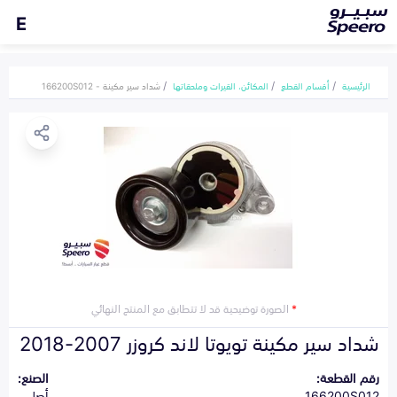
E
الرئيسية
أقسام القطع
المكائن، القيرات وملحقاتها
شداد سير مكينة - 166200S012
*
الصورة توضيحية قد لا تتطابق مع المنتج النهائي
شداد سير مكينة تويوتا لاند كروزر 2007-2018
رقم القطعة:
الصنع:
166200S012
أصلي