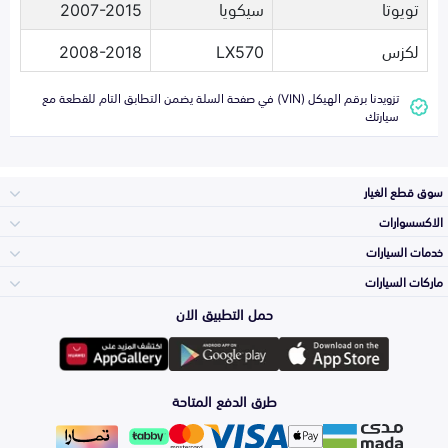
تويوتا
سيكويا
2007-2015
لكزس
LX570
2008-2018
تزويدنا برقم الهيكل (VIN) في صفحة السلة يضمن التطابق التام للقطعة مع
سيارتك
سوق قطع الغيار
الاكسسوارات
الصدامات و الشبوك
خدمات السيارات
والواجهة
الاكسسوارات
ماركات السيارات
الأكثر مبيعاً
حمل التطبيق الان
المكائن، القيرات
Toyota
وملحقاتها
لوازم الرحلات
صيانة
طرق الدفع المتاحة
الشمعات
Hyundai
والاصطبات (الاضاءة)
اكسسوارات العناية