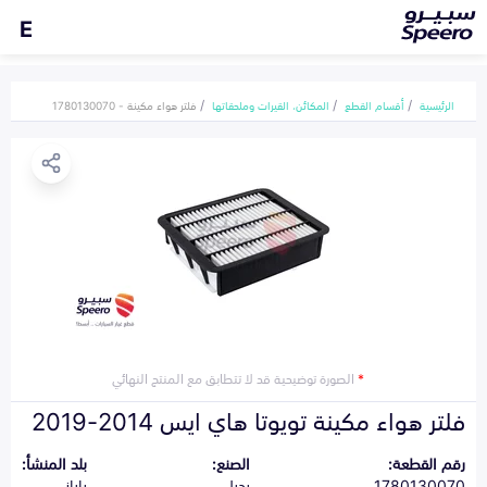
E
الرئيسية
أقسام القطع
المكائن، القيرات وملحقاتها
فلتر هواء مكينة - 1780130070
*
الصورة توضيحية قد لا تتطابق مع المنتج النهائي
فلتر هواء مكينة تويوتا هاي ايس 2014-2019
رقم القطعة:
الصنع:
بلد المنشأ:
1780130070
بديل
ياباني