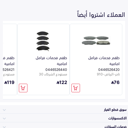
العملاء اشتروا أيضاً
طقم فحمات فرامل
طقم فحمات فرامل
طقم فحم
امامية
امامية
امامية
6526421
0446526440
0446526420
تاجر-الرياض-910
مستودع الشركاء 30
مستودع الشر
119
122
76
سوق قطع الغيار
الاكسسوارات
الصدامات و الشبوك
خدمات السيارات
والواجهة