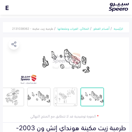
E
الرئيسية
أقسام القطع
المكائن، القيرات وملحقاتها
طرمبة زيت مكينة - 2131038062
*
الصورة توضيحية قد لا تتطابق مع المنتج النهائي
طرمبة زيت مكينة هونداي إتش ون 2003-