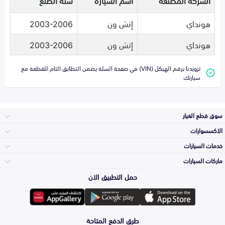
الشركة المصنعة
اسم السيارة
سنة الصنع
هونداي
إتش ون
2003-2006
هونداي
إتش ون
2003-2006
تزويدنا برقم الهيكل (VIN) في صفحة السلة يضمن التطابق التام للقطعة مع
سيارتك
سوق قطع الغيار
الاكسسوارات
الصدامات و الشبوك
خدمات السيارات
والواجهة
الاكسسوارات
ماركات السيارات
الأكثر مبيعاً
حمل التطبيق الان
المكائن، القيرات
تويوتا
وملحقاتها
لوازم الرحلات
صيانة
طرق الدفع المتاحة
الشمعات