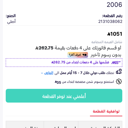
2006
رقم القطعة:
الصنع:
2131038062
أصلي
1051
شامل القيمة المضافة
قسّمها على 4 دفعات ابتداء من
262.75
تصلك
طلب دولي خلال 7 - 15 أيام عمل
الى
الرياض
استمتع برسوم شحن مخفضة ابتداء من
35
أعلمني عند توفر القطعة
توافقية القطعة