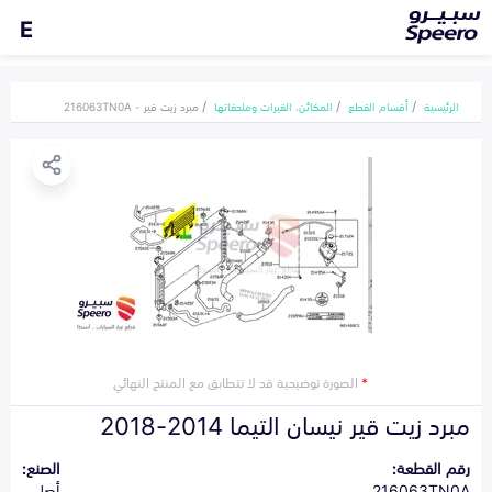
E
الرئيسية
أقسام القطع
المكائن، القيرات وملحقاتها
مبرد زيت قير - 216063TN0A
*
الصورة توضيحية قد لا تتطابق مع المنتج النهائي
مبرد زيت قير نيسان التيما 2014-2018
رقم القطعة:
الصنع:
216063TN0A
أصلي