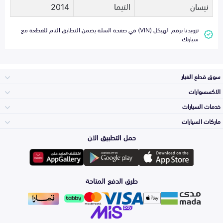
نيسان
التيما
2014
تزويدنا برقم الهيكل (VIN) في صفحة السلة يضمن التطابق التام للقطعة مع
سيارتك
سوق قطع الغيار
الاكسسوارات
الصدامات و الشبوك
خدمات السيارات
والواجهة
الاكسسوارات
ماركات السيارات
الأكثر مبيعاً
حمل التطبيق الان
المكائن، القيرات
تويوتا
وملحقاتها
لوازم الرحلات
صيانة
طرق الدفع المتاحة
الشمعات
هيونداي
والاصطبات (الاضاءة)
اكسسوارات العناية
التلميع والعناية