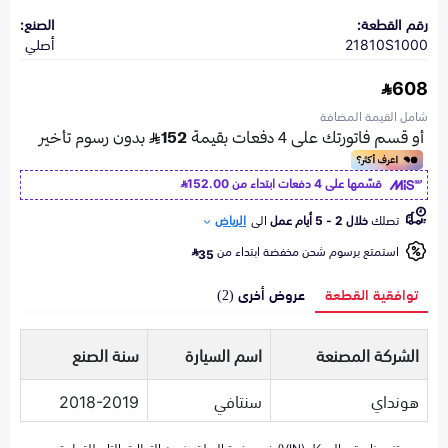
رقم القطعة:
الصنع:
21810S1000
أصلي
608
شامل القيمة المضافة
قسّمها على 4 دفعات ابتداء من
152.00
تصلك
خلال 2 - 5 أيام عمل
الى
الرياض
استمتع برسوم شحن مخفضة ابتداء من
35
توافقية القطعة
عروض أخرى (2)
الشركة المصنعة
اسم السيارة
سنة الصنع
هونداي
سنتافي
2018-2019
تزويدنا برقم الهيكل (VIN) في صفحة السلة يضمن التطابق التام للقطعة مع