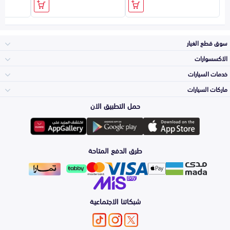
سوق قطع الغيار
الاكسسوارات
الصدامات و الشبوك
خدمات السيارات
والواجهة
الاكسسوارات
ماركات السيارات
الأكثر مبيعاً
حمل التطبيق الان
المكائن، القيرات
تويوتا
وملحقاتها
لوازم الرحلات
صيانة
طرق الدفع المتاحة
الشمعات
هيونداي
والاصطبات (الاضاءة)
اكسسوارات العناية
التلميع والعناية
الفرامل والأقمشة
شبكاتنا الاجتماعية
كيا
الزيوت و السوائل
اصلاح الطلاء