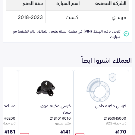
الشركة المصنعة
اسم السيارة
سنة الصنع
هونداي
اكسنت
2018-2023
تزويدنا برقم الهيكل (VIN) في صفحة السلة يضمن التطابق التام للقطعة مع
سيارتك
العملاء اشتروا أيضاً
كرسي مكينة خلفي
كرسي مكينة فوق
مساعد ام
يمين
50H6200
218101R010
21950H5000
تاجر-جدة-923
متجر سبيرو
تاجر-جدة-923
161
141
170