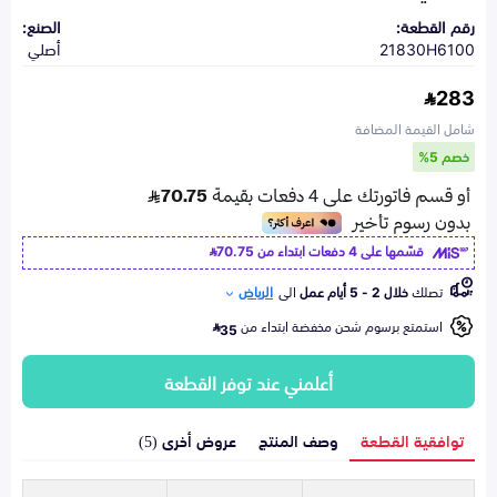
رقم القطعة:
الصنع:
21830H6100
أصلي
283
شامل القيمة المضافة
خصم 5%
قسّمها على 4 دفعات ابتداء من
70.75
تصلك
خلال 2 - 5 أيام عمل
الى
الرياض
استمتع برسوم شحن مخفضة ابتداء من
35
أعلمني عند توفر القطعة
توافقية القطعة
وصف المنتج
عروض أخرى (5)