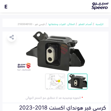
E
الرئيسية
أقسام القطع
المكائن، القيرات وملحقاتها
كرسي قير - 21830H6100
*
الصورة توضيحية قد لا تتطابق مع المنتج النهائي
كرسي قير هونداي اكسنت 2018-2023