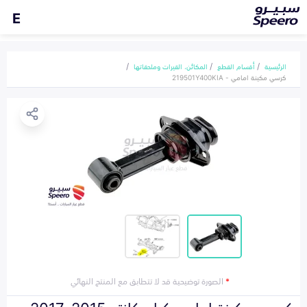
E
الرئيسية
أقسام القطع
المكائن، القيرات وملحقاتها
كرسي مكينة امامي - 219501Y400KIA
*
الصورة توضيحية قد لا تتطابق مع المنتج النهائي
كرسي مكينة امامي كيا بيكانتو 2015-2017