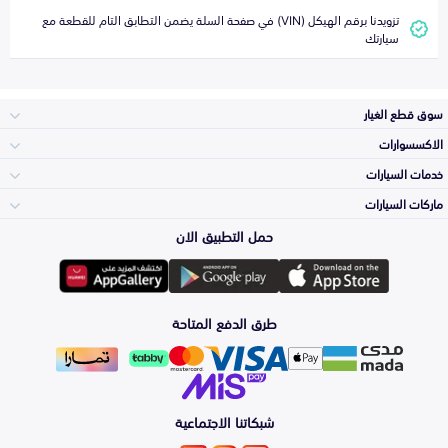
تزويدنا برقم الهيكل (VIN) في صفحة السلة يضمن التطابق التام للقطعة مع
سيارتك
سوق قطع الغيار
الاكسسوارات
الصدامات و الشبوك
خدمات السيارات
والواجهة
الاكسسوارات
ماركات السيارات
الأكثر مبيعاً
حمل التطبيق الان
المكائن، القيرات
تويوتا
وملحقاتها
لوازم الرحلات
صيانة
طرق الدفع المتاحة
الشمعات
هيونداي
والاصطبات (الاضاءة)
اكسسوارات العناية
التلميع والعناية
الفرامل والأقمشة
شبكاتنا الاجتماعية
كيا
الزيوت و السوائل