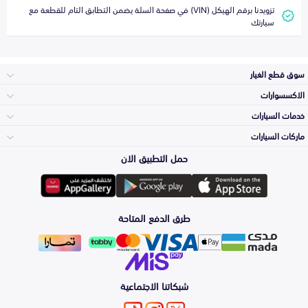
تزويدنا برقم الهيكل (VIN) في صفحة السلة يضمن التطابق التام للقطعة مع
سيارتك
سوق قطع الغيار
الاكسسوارات
الصدامات و الشبوك
خدمات السيارات
والواجهة
الاكسسوارات
ماركات السيارات
الأكثر مبيعاً
حمل التطبيق الان
المكائن، القيرات
تويوتا
وملحقاتها
لوازم الرحلات
صيانة
طرق الدفع المتاحة
الشمعات
هيونداي
والاصطبات (الاضاءة)
اكسسوارات العناية
التلميع والعناية
الفرامل والأقمشة
شبكاتنا الاجتماعية
كيا
الزيوت و السوائل