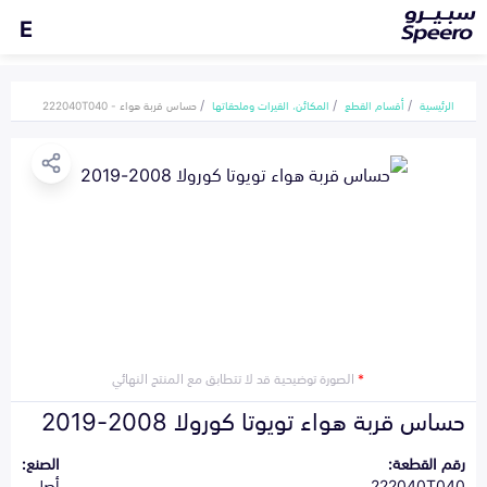
E
الرئيسية
أقسام القطع
المكائن، القيرات وملحقاتها
حساس قربة هواء - 222040T040
*
الصورة توضيحية قد لا تتطابق مع المنتج النهائي
حساس قربة هواء تويوتا كورولا 2008-2019
رقم القطعة:
الصنع:
222040T040
أصلي